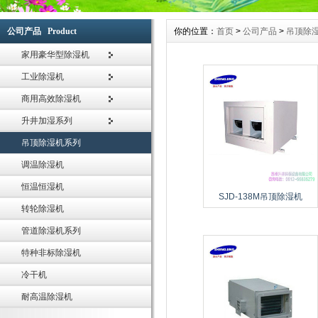
用本产品可有效保持空气干燥,从而降低了空气的相对湿度,抑制霉菌的生长,维持湿度平
气除湿机微电脑控制系统内,自动控制空气除湿机、抽湿机的停开机,通过自动控制实
升井除湿器适用范围:本产品为整体柜式空气除湿器,在空气调节过程中,适用于电子、
物品因受潮、腐蚀、变质而造成的损失.
除湿效果,降低空气除湿机运行成本。
器、生物工程、医药食品、化妆品、锂电池、印刷、地下工程及国防工程等所有需要
我们对各种外购原材料进行严格检验，以确保它们满足升井除湿机、加湿器高品质的
公司产品 Product
你的位置：
首页
>
公司产品
>
吊顶除
处理的场所。
避免它们存在可能出现的弱点，而更多的时间是花在对产品运行状况的多方面调查上
严谨的质量管理方案证明我们的除湿机、加湿器的性能是优质的，因此，各地的工程
格的质量控制，致使升井除湿机、加湿器产品各个方面均能满足行业标准。
及我们的一些主要客户）自然认可我们的模式。
苏州升井空气除湿机、空气加湿器将不断关注用户的发展，了解用户的真正需求，并
家用豪华型除湿机
究、开发最新、最尖端的技术，并坚持采用最先进、最顶级的材质，生产出最卓越、
工业除湿机
品。我们将长期秉承“专业缔造品质，服务塑造形象”的企业理念，为用户提供更好除
湿机、加湿器、加湿机产品及优质的湿度解决方案，直至成为业界的楷模。没有任何
商用高效除湿机
改变我们理念。
升井加湿系列
吊顶除湿机系列
调温除湿机
恒温恒湿机
SJD-138M吊顶除湿机
转轮除湿机
管道除湿机系列
特种非标除湿机
冷干机
耐高温除湿机