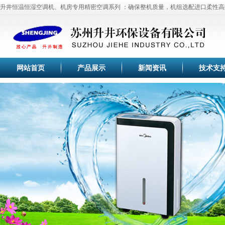
湿机、调温除湿机系列采用先进高效旋转式压缩机、高效换热器、大风量低噪音外转
国家标准，售前、售中与售后全过程精心跟踪服务,缔造工业除湿机、除湿器、工业抽
升井恒温恒湿空调机、机房专用精密空调系列 ：确保整机质量，机组选配进口柔性高
使空气干燥器的除湿效果满足于国家标准。
湿机、去湿机、空气加湿器、工业加湿器、加湿机、超声波加湿器、超声波加湿机、
缩机。膨胀阀、干燥过滤器、电磁阀、板式换热器均采用进口国外名牌产品。自动控
个性化的产品设计,售前与售后全过程细心的跟踪服务,巩固了空气除湿机、除湿器、
器、湿膜加湿机、离心加湿器、离心加湿机等空气除湿设备与空气加湿设备行业知名
用日本欧姆龙产品。机组设有多项运行指示和故障显示功能。单机、多机工作均可实
机、抽湿机、去湿机、空气加湿器、加湿机、恒温恒湿空调机等空气除湿设备与空气
升井除湿机,加湿器,吸尘器已于全线通过3C认证。升井除湿机,苏州除湿机,苏州除湿机,
制，也可根据用户要求配置通信接口，实现远距离集中显示与控制。
在业内的品牌优势积累了丰富宝贵的除湿机、加湿器经验和优质的客户群体，帮助合
湿器,苏州加湿器,苏州加湿器,加湿机，苏州加湿机,升井加湿机荣获苏州信得过品牌称
中国除湿机行业优秀品牌，苏州升井为您提供高品质家用除湿机,工业除湿机,苏州除湿
得成功。
机,加湿器,江苏加湿器,杭州加湿器,加湿机荣获2010年江苏省质量信得过企业称号。
中国人民武装警察8724部队使用升井工业除湿机、工业抽湿机、管道除湿机百余台，
稳定，管道除湿机全年运行正常，得到好评，苏州中烟工业公司使用升井工业除湿机
升井工业用空气除湿机利用机械制冷及冷冻干燥的原理,把潮湿空气吸入蒸发器降到露
网站首页
产品展示
新闻资讯
技术支
湿机、管道除湿机30余台，长年运行稳定，效果良好，得到客户一致好评！
下,使空气中的气态水凝结成水珠分离,再通过冷冻压缩机冷凝热升温后排出,达到除湿的
升井工业除湿机,具有智能湿度恒定控制系统,用户可根据生产的需要,将所需要的湿度
用本产品可有效保持空气干燥,从而降低了空气的相对湿度,抑制霉菌的生长,维持湿度平
气除湿机微电脑控制系统内,自动控制空气除湿机、抽湿机的停开机,通过自动控制实
升井除湿器适用范围:本产品为整体柜式空气除湿器,在空气调节过程中,适用于电子、
物品因受潮、腐蚀、变质而造成的损失.
除湿效果,降低空气除湿机运行成本。
器、生物工程、医药食品、化妆品、锂电池、印刷、地下工程及国防工程等所有需要
我们对各种外购原材料进行严格检验，以确保它们满足升井除湿机、加湿器高品质的
处理的场所。
避免它们存在可能出现的弱点，而更多的时间是花在对产品运行状况的多方面调查上
严谨的质量管理方案证明我们的除湿机、加湿器的性能是优质的，因此，各地的工程
格的质量控制，致使升井除湿机、加湿器产品各个方面均能满足行业标准。
及我们的一些主要客户）自然认可我们的模式。
苏州升井空气除湿机、空气加湿器将不断关注用户的发展，了解用户的真正需求，并
究、开发最新、最尖端的技术，并坚持采用最先进、最顶级的材质，生产出最卓越、
高品质
除湿机
、
抽湿机
、
工业除湿机
,来自苏州升井,品质百分百！苏州升井专业提供:
品。我们将长期秉承“专业缔造品质，服务塑造形象”的企业理念，为用户提供更好除
抽湿机、
升井除湿机、抽湿机技术上的权威性,个性化的产品设计,使得升井除湿机、抽湿机的
工业除湿机
、工业抽湿机、除湿器、
管道除湿机
、抽湿机、去湿机、除湿器
湿机、加湿器、加湿机产品及优质的湿度解决方案，直至成为业界的楷模。没有任何
湿机、调温除湿机系列采用先进高效旋转式压缩机、高效换热器、大风量低噪音外转
国家标准，售前、售中与售后全过程精心跟踪服务,缔造工业除湿机、除湿器、工业抽
升井恒温恒湿空调机、机房专用精密空调系列 ：确保整机质量，机组选配进口柔性高
改变我们理念。
使空气干燥器的除湿效果满足于国家标准。
湿机、去湿机、空气加湿器、工业加湿器、加湿机、超声波加湿器、超声波加湿机、
缩机。膨胀阀、干燥过滤器、电磁阀、板式换热器均采用进口国外名牌产品。自动控
个性化的产品设计,售前与售后全过程细心的跟踪服务,巩固了空气除湿机、除湿器、
器、湿膜加湿机、离心加湿器、离心加湿机等空气除湿设备与空气加湿设备行业知名
用日本欧姆龙产品。机组设有多项运行指示和故障显示功能。单机、多机工作均可实
机、抽湿机、去湿机、空气加湿器、加湿机、恒温恒湿空调机等空气除湿设备与空气
升井除湿机,加湿器,吸尘器已于全线通过3C认证。升井除湿机,苏州除湿机,苏州除湿机,
制，也可根据用户要求配置通信接口，实现远距离集中显示与控制。
在业内的品牌优势积累了丰富宝贵的除湿机、加湿器经验和优质的客户群体，帮助合
湿器,苏州加湿器,苏州加湿器,加湿机，苏州加湿机,升井加湿机荣获苏州信得过品牌称
中国除湿机行业优秀品牌，苏州升井为您提供高品质家用除湿机,工业除湿机,苏州除湿
得成功。
机,加湿器,江苏加湿器,杭州加湿器,加湿机荣获2010年江苏省质量信得过企业称号。
中国人民武装警察8724部队使用升井工业除湿机、工业抽湿机、管道除湿机百余台，
稳定，管道除湿机全年运行正常，得到好评，苏州中烟工业公司使用升井工业除湿机
升井工业用空气除湿机利用机械制冷及冷冻干燥的原理,把潮湿空气吸入蒸发器降到露
湿机、管道除湿机30余台，长年运行稳定，效果良好，得到客户一致好评！
下,使空气中的气态水凝结成水珠分离,再通过冷冻压缩机冷凝热升温后排出,达到除湿的
升井工业除湿机,具有智能湿度恒定控制系统,用户可根据生产的需要,将所需要的湿度