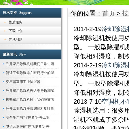
用本产品可有效保持空气干燥,从而降低了空气的相对湿度,抑制霉菌的生长,维持湿度平
气除湿机微电脑控制系统内,自动控制空气除湿机、抽湿机的停开机,通过自动控制实
升井除湿器适用范围:本产品为整体柜式空气除湿器,在空气调节过程中,适用于电子、
物品因受潮、腐蚀、变质而造成的损失.
除湿效果,降低空气除湿机运行成本。
器、生物工程、医药食品、化妆品、锂电池、印刷、地下工程及国防工程等所有需要
我们对各种外购原材料进行严格检验，以确保它们满足升井除湿机、加湿器高品质的
你的位置：
首页
>
技
技术支持 Support
处理的场所。
避免它们存在可能出现的弱点，而更多的时间是花在对产品运行状况的多方面调查上
严谨的质量管理方案证明我们的除湿机、加湿器的性能是优质的，因此，各地的工程
格的质量控制，致使升井除湿机、加湿器产品各个方面均能满足行业标准。
及我们的一些主要客户）自然认可我们的模式。
苏州升井空气除湿机、空气加湿器将不断关注用户的发展，了解用户的真正需求，并
售后服务
究、开发最新、最尖端的技术，并坚持采用最先进、最顶级的材质，生产出最卓越、
2014-2-19
冷却除湿
下载中心
品。我们将长期秉承“专业缔造品质，服务塑造形象”的企业理念，为用户提供更好除
冷却除湿机按使用
常见问题
湿机、加湿器、加湿机产品及优质的湿度解决方案，直至成为业界的楷模。没有任何
型。 一般型除湿
改变我们理念。
最新资讯 New
降低相对湿度，制冷
2014-2-19
冷却除湿
升井家用除湿机对我们日常生活
冷却除湿机按使用
简述工业除湿器在医药行业的温
变压器室用工业除湿器
型。 一般型除湿
升井家用除湿机告诉您身边潮湿
降低相对湿度，制冷
选购家用除湿机时，我们应该考
2013-7-10
空调机不
升井工业除湿器帮您简析烟叶库
除湿机选用：很多
安全生产的“守护者”升井工业
湿机不就成了多余
电子元器件的“护花使者”升井
制冷和制热，带独