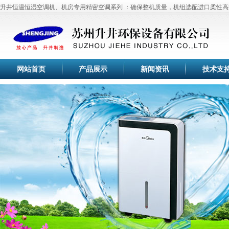
湿机、调温除湿机系列采用先进高效旋转式压缩机、高效换热器、大风量低噪音外转
国家标准，售前、售中与售后全过程精心跟踪服务,缔造工业除湿机、除湿器、工业抽
升井恒温恒湿空调机、机房专用精密空调系列 ：确保整机质量，机组选配进口柔性高
使空气干燥器的除湿效果满足于国家标准。
湿机、去湿机、空气加湿器、工业加湿器、加湿机、超声波加湿器、超声波加湿机、
缩机。膨胀阀、干燥过滤器、电磁阀、板式换热器均采用进口国外名牌产品。自动控
个性化的产品设计,售前与售后全过程细心的跟踪服务,巩固了空气除湿机、除湿器、
器、湿膜加湿机、离心加湿器、离心加湿机等空气除湿设备与空气加湿设备行业知名
用日本欧姆龙产品。机组设有多项运行指示和故障显示功能。单机、多机工作均可实
机、抽湿机、去湿机、空气加湿器、加湿机、恒温恒湿空调机等空气除湿设备与空气
升井除湿机,加湿器,吸尘器已于全线通过3C认证。升井除湿机,苏州除湿机,苏州除湿机,
制，也可根据用户要求配置通信接口，实现远距离集中显示与控制。
在业内的品牌优势积累了丰富宝贵的除湿机、加湿器经验和优质的客户群体，帮助合
湿器,苏州加湿器,苏州加湿器,加湿机，苏州加湿机,升井加湿机荣获苏州信得过品牌称
中国除湿机行业优秀品牌，苏州升井为您提供高品质家用除湿机,工业除湿机,苏州除湿
得成功。
机,加湿器,江苏加湿器,杭州加湿器,加湿机荣获2010年江苏省质量信得过企业称号。
中国人民武装警察8724部队使用升井工业除湿机、工业抽湿机、管道除湿机百余台，
稳定，管道除湿机全年运行正常，得到好评，苏州中烟工业公司使用升井工业除湿机
升井工业用空气除湿机利用机械制冷及冷冻干燥的原理,把潮湿空气吸入蒸发器降到露
网站首页
产品展示
新闻资讯
技术支
湿机、管道除湿机30余台，长年运行稳定，效果良好，得到客户一致好评！
下,使空气中的气态水凝结成水珠分离,再通过冷冻压缩机冷凝热升温后排出,达到除湿的
升井工业除湿机,具有智能湿度恒定控制系统,用户可根据生产的需要,将所需要的湿度
用本产品可有效保持空气干燥,从而降低了空气的相对湿度,抑制霉菌的生长,维持湿度平
气除湿机微电脑控制系统内,自动控制空气除湿机、抽湿机的停开机,通过自动控制实
升井除湿器适用范围:本产品为整体柜式空气除湿器,在空气调节过程中,适用于电子、
物品因受潮、腐蚀、变质而造成的损失.
除湿效果,降低空气除湿机运行成本。
器、生物工程、医药食品、化妆品、锂电池、印刷、地下工程及国防工程等所有需要
我们对各种外购原材料进行严格检验，以确保它们满足升井除湿机、加湿器高品质的
处理的场所。
避免它们存在可能出现的弱点，而更多的时间是花在对产品运行状况的多方面调查上
严谨的质量管理方案证明我们的除湿机、加湿器的性能是优质的，因此，各地的工程
格的质量控制，致使升井除湿机、加湿器产品各个方面均能满足行业标准。
及我们的一些主要客户）自然认可我们的模式。
苏州升井空气除湿机、空气加湿器将不断关注用户的发展，了解用户的真正需求，并
究、开发最新、最尖端的技术，并坚持采用最先进、最顶级的材质，生产出最卓越、
高品质
除湿机
、
抽湿机
、
工业除湿机
,来自苏州升井,品质百分百！苏州升井专业提供:
品。我们将长期秉承“专业缔造品质，服务塑造形象”的企业理念，为用户提供更好除
抽湿机、
升井除湿机、抽湿机技术上的权威性,个性化的产品设计,使得升井除湿机、抽湿机的
工业除湿机
、工业抽湿机、除湿器、
管道除湿机
、抽湿机、去湿机、除湿器
湿机、加湿器、加湿机产品及优质的湿度解决方案，直至成为业界的楷模。没有任何
湿机、调温除湿机系列采用先进高效旋转式压缩机、高效换热器、大风量低噪音外转
国家标准，售前、售中与售后全过程精心跟踪服务,缔造工业除湿机、除湿器、工业抽
升井恒温恒湿空调机、机房专用精密空调系列 ：确保整机质量，机组选配进口柔性高
改变我们理念。
使空气干燥器的除湿效果满足于国家标准。
湿机、去湿机、空气加湿器、工业加湿器、加湿机、超声波加湿器、超声波加湿机、
缩机。膨胀阀、干燥过滤器、电磁阀、板式换热器均采用进口国外名牌产品。自动控
个性化的产品设计,售前与售后全过程细心的跟踪服务,巩固了空气除湿机、除湿器、
器、湿膜加湿机、离心加湿器、离心加湿机等空气除湿设备与空气加湿设备行业知名
用日本欧姆龙产品。机组设有多项运行指示和故障显示功能。单机、多机工作均可实
机、抽湿机、去湿机、空气加湿器、加湿机、恒温恒湿空调机等空气除湿设备与空气
升井除湿机,加湿器,吸尘器已于全线通过3C认证。升井除湿机,苏州除湿机,苏州除湿机,
制，也可根据用户要求配置通信接口，实现远距离集中显示与控制。
在业内的品牌优势积累了丰富宝贵的除湿机、加湿器经验和优质的客户群体，帮助合
湿器,苏州加湿器,苏州加湿器,加湿机，苏州加湿机,升井加湿机荣获苏州信得过品牌称
中国除湿机行业优秀品牌，苏州升井为您提供高品质家用除湿机,工业除湿机,苏州除湿
得成功。
机,加湿器,江苏加湿器,杭州加湿器,加湿机荣获2010年江苏省质量信得过企业称号。
中国人民武装警察8724部队使用升井工业除湿机、工业抽湿机、管道除湿机百余台，
稳定，管道除湿机全年运行正常，得到好评，苏州中烟工业公司使用升井工业除湿机
升井工业用空气除湿机利用机械制冷及冷冻干燥的原理,把潮湿空气吸入蒸发器降到露
湿机、管道除湿机30余台，长年运行稳定，效果良好，得到客户一致好评！
下,使空气中的气态水凝结成水珠分离,再通过冷冻压缩机冷凝热升温后排出,达到除湿的
升井工业除湿机,具有智能湿度恒定控制系统,用户可根据生产的需要,将所需要的湿度