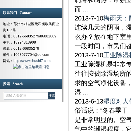
而 ...
联系我们 Contact
2013-7-10
梅雨天：
地址：苏州市相城区元和镇欧风商业
连续几天的阴雨，
街136号
么办？放在地下室
电话：0512-66835279/86882009
手机：18994313908
一段时间，市民们都急
传真：0512-66835279
2013-7-10
工业除湿
邮件：1063077704@qq.com
网站：
http://www.chushi7.com
工业除湿机是非常
往往按被除湿场所
求的空气净化设备
搜索 Search
湿 ...
2013-6-13
湿度对人
俗话说：“冬春季干
是非常明显的。空
气中的潮湿程度，它