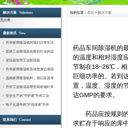
全套生产流水线，生产设备，测试设备等。产品齐全、品种繁多供用户选择，本产品
于纺织、印刷、卷烟、医药、花卉养殖大棚、菌类栽培、微电子企业、档案室、电信
解决方案 Solutions
你的位置：
首页
>
解决方案
塑料、木业纸业与行业车间、仓库等直接进行温湿度调节控制，空气净化，节能环保
无分类
空气除湿行业专家，工业除湿机的首选品牌-苏州升井专业提供：家用移动除湿机、
机、抽湿机、去湿机、除湿器、管道除湿机、调温除湿机系列采用先进高效旋转式压
效换热器、大风量低噪音外转子风机，使空气干燥器的除湿效果满足于国家标准。
最新资讯 New
苏州升井经过多年的持续快速发展，公司生产的除湿机,加湿器,恒温恒湿机已通过国
升井家用除湿机对我们日常生活
验，企业通过ISO9001国际质量体系认证。巩固了家用除湿机、工业除湿机、工业加
药品车间除湿机的最
简述工业除湿器在医药行业的温
的品牌优势，积累了丰富宝贵的行业经验和优质的客户群体，帮助合作伙伴取得了成
的温度和相对湿度
苏州升井除湿器适用范围:本产品为整体柜式空气除湿器,在空气调节过程中,适用于精
变压器室用工业除湿器
光学仪器、生物工程、医药、包装、食品、化妆品、氯化锂电池、印刷业、地下工程
节制在18~26℃，
升井家用除湿机告诉您身边潮湿
所有需要进行干燥处理的场所。
巨细功率的。若到
选购家用除湿机时，我们应该考
置，温度、湿度的
升井工业除湿器帮您简析烟叶库
达GMP的要求。
安全生产的“守护者”升井工业
电子元器件的“护花使者”升井
药品应按规则的贮
联系我们 Contact
求贮存于响应的库