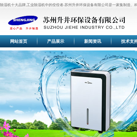
除湿机十大品牌,工业除湿机中的佼佼者-苏州升井环保设备有限公司是一家集制造、
于一体的专业化高科技现代企业。公司目前主要研制开发
工业除湿机
、
家用除湿机
、
机
、
苏州除湿机
、
恒温恒湿机
、
工业加湿器
、
冷干机
、
调温除湿机
等除湿加湿设备。
全套生产流水线，生产设备，测试设备等。产品齐全、品种繁多供用户选择，本产品
于纺织、印刷、卷烟、医药、花卉养殖大棚、菌类栽培、微电子企业、档案室、电信
塑料、木业纸业与行业车间、仓库等直接进行温湿度调节控制，空气净化，节能环保
网站首页
产品展示
新闻资讯
技术支
空气除湿行业专家，工业除湿机的首选品牌-苏州升井专业提供：家用移动除湿机、
机、抽湿机、去湿机、除湿器、管道除湿机、调温除湿机系列采用先进高效旋转式压
效换热器、大风量低噪音外转子风机，使空气干燥器的除湿效果满足于国家标准。
苏州升井经过多年的持续快速发展，公司生产的除湿机,加湿器,恒温恒湿机已通过国
验，企业通过ISO9001国际质量体系认证。巩固了家用除湿机、工业除湿机、工业加
的品牌优势，积累了丰富宝贵的行业经验和优质的客户群体，帮助合作伙伴取得了成
苏州升井除湿器适用范围:本产品为整体柜式空气除湿器,在空气调节过程中,适用于精
光学仪器、生物工程、医药、包装、食品、化妆品、氯化锂电池、印刷业、地下工程
所有需要进行干燥处理的场所。
空气除湿行业专家，除湿机的首选品牌-苏州升井专业提供：高端
除湿机
、
工业除湿机
特,操作方便,品质百分百！
除湿机十大品牌,工业除湿机中的佼佼者-苏州升井环保设备有限公司是一家集制造、
于一体的专业化高科技现代企业。公司目前主要研制开发
工业除湿机
、
家用除湿机
、
机
、
苏州除湿机
、
恒温恒湿机
、
工业加湿器
、
冷干机
、
调温除湿机
等除湿加湿设备。