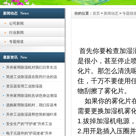
全套生产流水线，生产设备，测试设备等。产品齐全、品种繁多供用户选择，本产品
于纺织、印刷、卷烟、医药、花卉养殖大棚、菌类栽培、微电子企业、档案室、电信
新闻动态 News
你的位置：
首页
>
新闻动态
>
专题报
塑料、木业纸业与行业车间、仓库等直接进行温湿度调节控制，空气净化，节能环保
空气除湿行业专家，工业除湿机的首选品牌-苏州升井专业提供：家用移动除湿机、
公司新闻
机、抽湿机、去湿机、除湿器、管道除湿机、调温除湿机系列采用先进高效旋转式压
行业新闻
效换热器、大风量低噪音外转子风机，使空气干燥器的除湿效果满足于国家标准。
专题报道
苏州升井经过多年的持续快速发展，公司生产的除湿机,加湿器,恒温恒湿机已通过国
验，企业通过ISO9001国际质量体系认证。巩固了家用除湿机、工业除湿机、工业加
首先你要检查加湿
的品牌优势，积累了丰富宝贵的行业经验和优质的客户群体，帮助合作伙伴取得了成
最新资讯 New
是很小，甚至停止
苏州升井除湿器适用范围:本产品为整体柜式空气除湿器,在空气调节过程中,适用于精
升井家用除湿机对我们日常生活
光学仪器、生物工程、医药、包装、食品、化妆品、氯化锂电池、印刷业、地下工程
化片。那怎么清洗
所有需要进行干燥处理的场所。
简述工业除湿器在医药行业的温
住，千万不要使用
变压器室用工业除湿器
物刮擦了雾化片
升井家用除湿机告诉您身边潮湿
如果你的雾化片在
选购家用除湿机时，我们应该考
需要更换加湿机雾
升井工业除湿器帮您简析烟叶库
1.拔掉加湿机电源
安全生产的“守护者”升井工业
2.用开匙插入压圈
电子元器件的“护花使者”升井