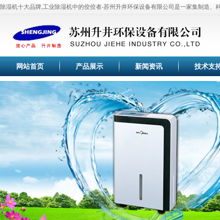
除湿机十大品牌,工业除湿机中的佼佼者-苏州升井环保设备有限公司是一家集制造、
于一体的专业化高科技现代企业。公司目前主要研制开发
工业除湿机
、
家用除湿机
、
机
、
苏州除湿机
、
恒温恒湿机
、
工业加湿器
、
冷干机
、
调温除湿机
等除湿加湿设备。
全套生产流水线，生产设备，测试设备等。产品齐全、品种繁多供用户选择，本产品
于纺织、印刷、卷烟、医药、花卉养殖大棚、菌类栽培、微电子企业、档案室、电信
塑料、木业纸业与行业车间、仓库等直接进行温湿度调节控制，空气净化，节能环保
网站首页
产品展示
新闻资讯
技术支
空气除湿行业专家，工业除湿机的首选品牌-苏州升井专业提供：家用移动除湿机、
机、抽湿机、去湿机、除湿器、管道除湿机、调温除湿机系列采用先进高效旋转式压
效换热器、大风量低噪音外转子风机，使空气干燥器的除湿效果满足于国家标准。
苏州升井经过多年的持续快速发展，公司生产的除湿机,加湿器,恒温恒湿机已通过国
验，企业通过ISO9001国际质量体系认证。巩固了家用除湿机、工业除湿机、工业加
的品牌优势，积累了丰富宝贵的行业经验和优质的客户群体，帮助合作伙伴取得了成
苏州升井除湿器适用范围:本产品为整体柜式空气除湿器,在空气调节过程中,适用于精
光学仪器、生物工程、医药、包装、食品、化妆品、氯化锂电池、印刷业、地下工程
所有需要进行干燥处理的场所。
空气除湿行业专家，除湿机的首选品牌-苏州升井专业提供：高端
除湿机
、
工业除湿机
特,操作方便,品质百分百！
除湿机十大品牌,工业除湿机中的佼佼者-苏州升井环保设备有限公司是一家集制造、
于一体的专业化高科技现代企业。公司目前主要研制开发
工业除湿机
、
家用除湿机
、
机
、
苏州除湿机
、
恒温恒湿机
、
工业加湿器
、
冷干机
、
调温除湿机
等除湿加湿设备。