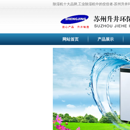
除湿机十大品牌,工业除湿机中的佼佼者-苏州升
于一体的专业化高科技现代企业。公司目前主要研
机
、
苏州除湿机
、
恒温恒湿机
、
工业加湿器
、
冷干
全套生产流水线，生产设备，测试设备等。产品齐
于纺织、印刷、卷烟、医药、花卉养殖大棚、菌类
塑料、木业纸业与行业车间、仓库等直接进行温湿
网站首页
产品展示
空气除湿行业专家，工业除湿机的首选品牌-苏州
机、抽湿机、去湿机、除湿器、管道除湿机、调温
效换热器、大风量低噪音外转子风机，使空气干燥
苏州升井经过多年的持续快速发展，公司生产的除
验，企业通过ISO9001国际质量体系认证。巩
的品牌优势，积累了丰富宝贵的行业经验和优质的
苏州升井除湿器适用范围:本产品为整体柜式空气除
光学仪器、生物工程、医药、包装、食品、化妆品
所有需要进行干燥处理的场所。
空气除湿行业专家，除湿机的首选品牌-苏州升井
特,操作方便,品质百分百！
除湿机十大品牌,工业除湿机中的佼佼者-苏州升
于一体的专业化高科技现代企业。公司目前主要研
机
、
苏州除湿机
、
恒温恒湿机
、
工业加湿器
、
冷干