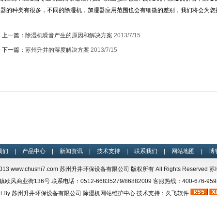
湿器的种类有很多，不同的除湿机，加湿器应用范围也会有细微的差别，我们将会为您
上一篇：
除湿机噪音产生的原因和解决方案
2013/7/15
下一篇：
苏州升井的湿度解决方案
2013/7/15
我们
|
产品中心
|
新闻资讯
|
技术支持
|
联系我们
|
网站地图
|
博
2013
www.chushi7.com
苏州升井环保设备有限公司 版权所有 All Rights Reserved 苏I
街136号 联系电话：0512-66835279/86882009 客服热线：400-676-9598 
lt By
苏州升井环保设备有限公司
除湿机网站维护中心
技术支持：久飞软件