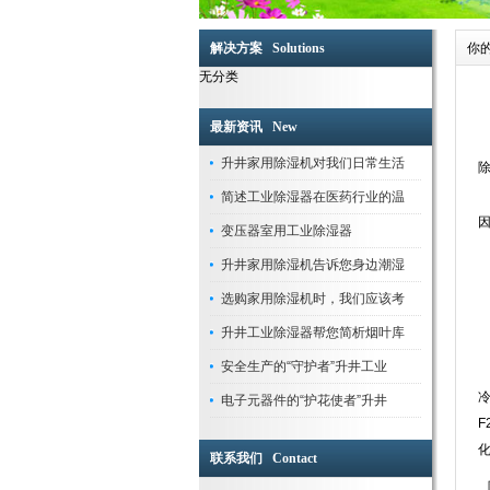
全套生产流水线，生产设备，测试设备等。产品齐
于纺织、印刷、卷烟、医药、花卉养殖大棚、菌类
解决方案 Solutions
你
塑料、木业纸业与行业车间、仓库等直接进行温湿
无分类
空气除湿行业专家，工业除湿机的首选品牌-苏州
机、抽湿机、去湿机、除湿器、管道除湿机、调温
效换热器、大风量低噪音外转子风机，使空气干燥
最新资讯 New
苏州升井经过多年的持续快速发展，公司生产的除
升井家用除湿机对我们日常生活
验，企业通过ISO9001国际质量体系认证。巩
简述工业除湿器在医药行业的温
的品牌优势，积累了丰富宝贵的行业经验和优质的
苏州升井除湿器适用范围:本产品为整体柜式空气除
变压器室用工业除湿器
光学仪器、生物工程、医药、包装、食品、化妆品
升井家用除湿机告诉您身边潮湿
所有需要进行干燥处理的场所。
选购家用除湿机时，我们应该考
升井工业除湿器帮您简析烟叶库
安全生产的“守护者”升井工业
电子元器件的“护花使者”升井
联系我们 Contact