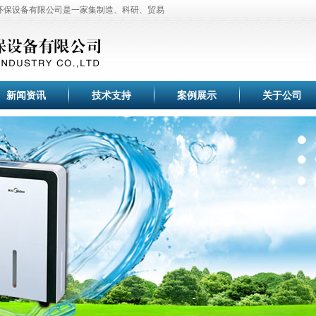
井环保设备有限公司是一家集制造、科研、贸易
制开发
工业除湿机
、
家用除湿机
、
工业抽湿
机
、
调温除湿机
等除湿加湿设备。公司拥有
全、品种繁多供用户选择，本产品已广泛用
栽培、微电子企业、档案室、电信、电力、
度调节控制，空气净化，节能环保。
新闻资讯
技术支持
案例展示
关于公司
升井专业提供：家用移动除湿机、工业用除湿
除湿机系列采用先进高效旋转式压缩机、高
器的除湿效果满足于国家标准。
湿机,加湿器,恒温恒湿机已通过国家质量检
固了家用除湿机、工业除湿机、工业加湿器在业内
客户群体，帮助合作伙伴取得了成功。
湿器,在空气调节过程中,适用于精密电子、
、氯化锂电池、印刷业、地下工程及国防等
专业提供：高端
除湿机
、
工业除湿机
,设计独
井环保设备有限公司是一家集制造、科研、贸易
制开发
工业除湿机
、
家用除湿机
、
工业抽湿
机
、
调温除湿机
等除湿加湿设备。公司拥有