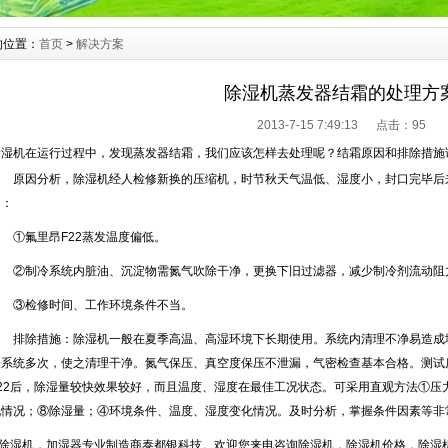
全、品种繁多供用户选择，本产品已广泛用
栽培、微电子企业、档案室、电信、电力、
的位置：
首页
>
解决方案
度调节控制，空气净化，节能环保。
升井专业提供：家用移动除湿机、工业用除湿
除湿机蒸发器结霜的处理方
除湿机系列采用先进高效旋转式压缩机、高
器的除湿效果满足于国家标准。
2013-7-15 7:49:13 点击：
95
湿机,加湿器,恒温恒湿机已通过国家质量检
除湿机在运行过程中，发现蒸发器结霜，我们应该怎样去处理呢？结霜原因和排除措施
固了家用除湿机、工业除湿机、工业加湿器在业内
原因分析，除湿机经人检修新换的压缩机，时节秋天气温低、湿度小，封口完毕后
客户群体，帮助合作伙伴取得了成功。
因：
湿器,在空气调节过程中,适用于精密电子、
、氯化锂电池、印刷业、地下工程及国防等
①氟里昂F22蒸发温度偏低。
②制冷系统内脏油、沉淀物需氮气吹除干净，更换下旧过滤器，减少制冷剂流动阻
③检修时间、工作环境条件不当。
排除措施：除湿机一般在夏季高温、高湿环境下长期使用。系统内清理不净易造成
冷系统多次，使之清理干净。氮气保压、真空度保压不泄漏，气密检查基本合格。测试房
F22后，除湿量较快效果较好，而且温度、湿度在最佳工况状态。可采用直观方法①压
化情况；⑧除湿量；④环境条件、温度、湿度变化情况。及时分析，掌握条件因素等非
除湿机，加湿器专业制造商泰都银科技。欢迎您来电咨询除湿机，除湿机价格，除湿