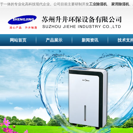
于一体的专业化高科技现代企业。公司目前主要研制开发
工业除湿机
、
家用除湿机
、
机
、
苏州除湿机
、
恒温恒湿机
、
工业加湿器
、
冷干机
、
调温除湿机
等除湿加湿设备。
全套生产流水线，生产设备，测试设备等。产品齐全、品种繁多供用户选择，本产品
于纺织、印刷、卷烟、医药、花卉养殖大棚、菌类栽培、微电子企业、档案室、电信
塑料、木业纸业与行业车间、仓库等直接进行温湿度调节控制，空气净化，节能环保
空气除湿行业专家，工业除湿机的首选品牌-苏州升井专业提供：家用移动除湿机、
网站首页
产品展示
新闻资讯
技术支
机、抽湿机、去湿机、除湿器、管道除湿机、调温除湿机系列采用先进高效旋转式压
效换热器、大风量低噪音外转子风机，使空气干燥器的除湿效果满足于国家标准。
苏州升井经过多年的持续快速发展，公司生产的除湿机,加湿器,恒温恒湿机已通过国
验，企业通过ISO9001国际质量体系认证。巩固了家用除湿机、工业除湿机、工业加
的品牌优势，积累了丰富宝贵的行业经验和优质的客户群体，帮助合作伙伴取得了成
苏州升井除湿器适用范围:本产品为整体柜式空气除湿器,在空气调节过程中,适用于精
光学仪器、生物工程、医药、包装、食品、化妆品、氯化锂电池、印刷业、地下工程
所有需要进行干燥处理的场所。
空气除湿行业专家，除湿机的首选品牌-苏州升井专业提供：高端
除湿机
、
工业除湿机
特,操作方便,品质百分百！
除湿机十大品牌,工业除湿机中的佼佼者-苏州升井环保设备有限公司是一家集制造、
于一体的专业化高科技现代企业。公司目前主要研制开发
工业除湿机
、
家用除湿机
、
机
、
苏州除湿机
、
恒温恒湿机
、
工业加湿器
、
冷干机
、
调温除湿机
等除湿加湿设备。
全套生产流水线，生产设备，测试设备等。产品齐全、品种繁多供用户选择，本产品