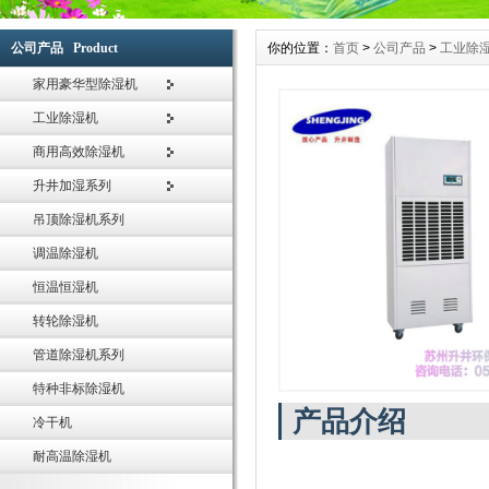
于纺织、印刷、卷烟、医药、花卉养殖大棚、菌类栽培、微电子企业、档案室、电信
塑料、木业纸业与行业车间、仓库等直接进行温湿度调节控制，空气净化，节能环保
公司产品 Product
你的位置：
首页
>
公司产品
>
工业除
空气除湿行业专家，工业除湿机的首选品牌-苏州升井专业提供：家用移动除湿机、
机、抽湿机、去湿机、除湿器、管道除湿机、调温除湿机系列采用先进高效旋转式压
家用豪华型除湿机
效换热器、大风量低噪音外转子风机，使空气干燥器的除湿效果满足于国家标准。
工业除湿机
苏州升井经过多年的持续快速发展，公司生产的除湿机,加湿器,恒温恒湿机已通过国
验，企业通过ISO9001国际质量体系认证。巩固了家用除湿机、工业除湿机、工业加
商用高效除湿机
的品牌优势，积累了丰富宝贵的行业经验和优质的客户群体，帮助合作伙伴取得了成
升井加湿系列
苏州升井除湿器适用范围:本产品为整体柜式空气除湿器,在空气调节过程中,适用于精
吊顶除湿机系列
光学仪器、生物工程、医药、包装、食品、化妆品、氯化锂电池、印刷业、地下工程
所有需要进行干燥处理的场所。
调温除湿机
恒温恒湿机
转轮除湿机
管道除湿机系列
特种非标除湿机
产品介绍
冷干机
耐高温除湿机