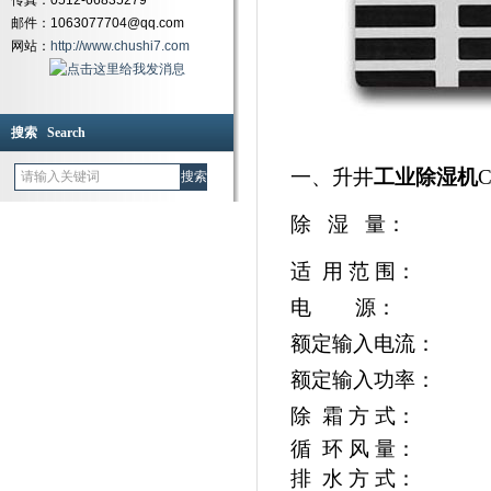
传真：0512-66835279
邮件：1063077704@qq.com
网站：
http://www.chushi7.com
搜索 Search
一、升井
工业除湿机
除 湿 量： 
适 用 范 围： 
电 源： 380
额定输入电流：
额定输入功率：
除 霜 方 式
循 环 风 量： 
排 水 方 式