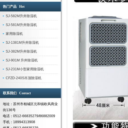
热门产品 Hot
SJ-582M升井除湿机
SJ-581M升井除湿机
家用除湿机
SJ-1381M升井除湿机
SJ-382M升井除湿机
SJ-901M 升井除湿机
SJ-231M小型家用除湿机
CFZD-240S吊顶除湿机
联系我们 Contact
地址：苏州市相城区元和镇欧风商业
街136号
电话：0512-66835279/86882009
手机：18994313908