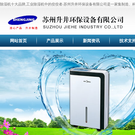
除湿机十大品牌,工业除湿机中的佼佼者-苏州升井环保设备有限公司是一家集制造、
于一体的专业化高科技现代企业。公司目前主要研制开发
工业除湿机
、
家用除湿机
、
机
、
苏州除湿机
、
恒温恒湿机
、
工业加湿器
、
冷干机
、
调温除湿机
等除湿加湿设备。
全套生产流水线，生产设备，测试设备等。产品齐全、品种繁多供用户选择，本产品
于纺织、印刷、卷烟、医药、花卉养殖大棚、菌类栽培、微电子企业、档案室、电信
塑料、木业纸业与行业车间、仓库等直接进行温湿度调节控制，空气净化，节能环保
网站首页
产品展示
新闻资讯
技术支
空气除湿行业专家，工业除湿机的首选品牌-苏州升井专业提供：家用移动除湿机、
机、抽湿机、去湿机、除湿器、管道除湿机、调温除湿机系列采用先进高效旋转式压
效换热器、大风量低噪音外转子风机，使空气干燥器的除湿效果满足于国家标准。
苏州升井经过多年的持续快速发展，公司生产的除湿机,加湿器,恒温恒湿机已通过国
验，企业通过ISO9001国际质量体系认证。巩固了家用除湿机、工业除湿机、工业加
的品牌优势，积累了丰富宝贵的行业经验和优质的客户群体，帮助合作伙伴取得了成
苏州升井除湿器适用范围:本产品为整体柜式空气除湿器,在空气调节过程中,适用于精
光学仪器、生物工程、医药、包装、食品、化妆品、氯化锂电池、印刷业、地下工程
所有需要进行干燥处理的场所。
空气除湿行业专家，除湿机的首选品牌-苏州升井专业提供：高端
除湿机
、
工业除湿机
特,操作方便,品质百分百！
除湿机十大品牌,工业除湿机中的佼佼者-苏州升井环保设备有限公司是一家集制造、
于一体的专业化高科技现代企业。公司目前主要研制开发
工业除湿机
、
家用除湿机
、
机
、
苏州除湿机
、
恒温恒湿机
、
工业加湿器
、
冷干机
、
调温除湿机
等除湿加湿设备。