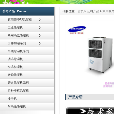
全套生产流水线，生产设备，测试设备等。产品齐全、品种繁多供用户选择，本产品
于纺织、印刷、卷烟、医药、花卉养殖大棚、菌类栽培、微电子企业、档案室、电信
公司产品 Product
你的位置：
首页
>
公司产品
>
家用豪
塑料、木业纸业与行业车间、仓库等直接进行温湿度调节控制，空气净化，节能环保
空气除湿行业专家，工业除湿机的首选品牌-苏州升井专业提供：家用移动除湿机、
家用豪华型除湿机
机、抽湿机、去湿机、除湿器、管道除湿机、调温除湿机系列采用先进高效旋转式压
工业除湿机
效换热器、大风量低噪音外转子风机，使空气干燥器的除湿效果满足于国家标准。
苏州升井经过多年的持续快速发展，公司生产的除湿机,加湿器,恒温恒湿机已通过国
商用高效除湿机
验，企业通过ISO9001国际质量体系认证。巩固了家用除湿机、工业除湿机、工业加
升井加湿系列
的品牌优势，积累了丰富宝贵的行业经验和优质的客户群体，帮助合作伙伴取得了成
吊顶除湿机系列
苏州升井除湿器适用范围:本产品为整体柜式空气除湿器,在空气调节过程中,适用于精
光学仪器、生物工程、医药、包装、食品、化妆品、氯化锂电池、印刷业、地下工程
调温除湿机
所有需要进行干燥处理的场所。
恒温恒湿机
转轮除湿机
管道除湿机系列
特种非标除湿机
产品介绍
冷干机
耐高温除湿机